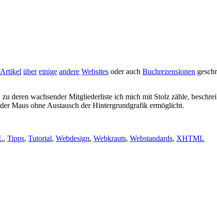
Artikel
über
einige
andere
Websites
oder auch
Buchrezensionen
geschri
, zu deren wachsender Mitgliederliste ich mich mit Stolz zähle, beschr
der Maus ohne Austausch der Hintergrundgrafik ermöglicht.
L
,
Tipps
,
Tutorial
,
Webdesign
,
Webkrauts
,
Webstandards
,
XHTML