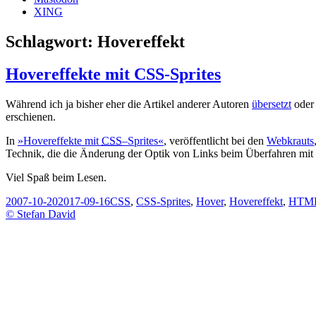
XING
Schlagwort:
Hovereffekt
Hovereffekte mit CSS-Sprites
Während ich ja bisher eher die Artikel anderer Autoren
übersetzt
oder
erschienen.
In
»
Hover
effekte mit
CSS
–
Sprites
«
, veröffentlicht bei den
Webkrauts
Technik, die die Änderung der Optik von Links beim Überfahren mit 
Viel Spaß beim Lesen.
Veröffentlicht
Schlagwörter
2007-10-20
2017-09-16
CSS
,
CSS-Sprites
,
Hover
,
Hovereffekt
,
HTM
am
© Stefan David