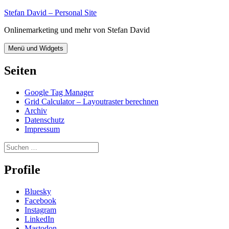
Zum
Stefan David – Personal Site
Inhalt
Onlinemarketing und mehr von Stefan David
springen
Menü und Widgets
Seiten
Google Tag Manager
Grid Calculator – Layoutraster berechnen
Archiv
Datenschutz
Impressum
Suchen
nach:
Profile
Bluesky
Facebook
Instagram
LinkedIn
Mastodon