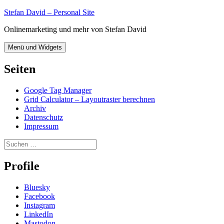
Zum
Stefan David – Personal Site
Inhalt
Onlinemarketing und mehr von Stefan David
springen
Menü und Widgets
Seiten
Google Tag Manager
Grid Calculator – Layoutraster berechnen
Archiv
Datenschutz
Impressum
Suchen
nach:
Profile
Bluesky
Facebook
Instagram
LinkedIn
Mastodon