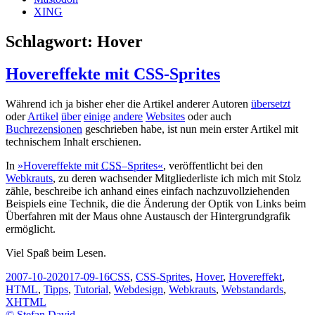
XING
Schlagwort:
Hover
Hovereffekte mit CSS-Sprites
Während ich ja bisher eher die Artikel anderer Autoren
übersetzt
oder
Artikel
über
einige
andere
Websites
oder auch
Buchrezensionen
geschrieben habe, ist nun mein erster Artikel mit
technischem Inhalt erschienen.
In
»
Hover
effekte mit
CSS
–
Sprites
«
, veröffentlicht bei den
Webkrauts
, zu deren wachsender Mitgliederliste ich mich mit Stolz
zähle, beschreibe ich anhand eines einfach nachzuvollziehenden
Beispiels eine Technik, die die Änderung der Optik von Links beim
Überfahren mit der Maus ohne Austausch der Hintergrundgrafik
ermöglicht.
Viel Spaß beim Lesen.
Veröffentlicht
Schlagwörter
2007-10-20
2017-09-16
CSS
,
CSS-Sprites
,
Hover
,
Hovereffekt
,
am
HTML
,
Tipps
,
Tutorial
,
Webdesign
,
Webkrauts
,
Webstandards
,
XHTML
© Stefan David